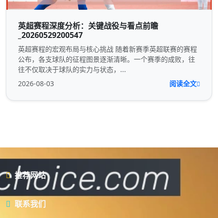
英超赛程深度分析：关键战役与看点前瞻
_20260529200547
英超赛程的宏观布局与核心挑战 随着新赛季英超联赛的赛程
公布，各支球队的征程图景逐渐清晰。一个赛季的成败，往
往不仅取决于球队的实力与状态，...
2026-08-03
阅读全文
推荐网站
联系我们