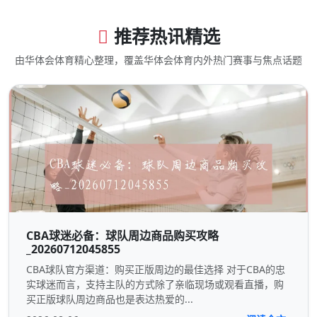
推荐热讯精选
由华体会体育精心整理，覆盖华体会体育内外热门赛事与焦点话题
CBA球迷必备：球队周边商品购买攻略
_20260712045855
CBA球队官方渠道：购买正版周边的最佳选择 对于CBA的忠
实球迷而言，支持主队的方式除了亲临现场或观看直播，购
买正版球队周边商品也是表达热爱的...