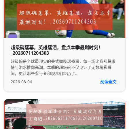
超级碗落幕，英雄落泪，盘点本季最燃时刻！
_20260711204303
超级碗是全球最顶尖的美式橄榄球盛事，每一场比赛都将激
情与泪水推向高潮。本季的超级碗不仅见证了无数精彩瞬
间，更让那些参与者和观众们经历了...
2026-08-04
阅读全文