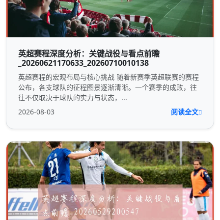
英超赛程深度分析：关键战役与看点前瞻
_20260621170633_20260710010138
英超赛程的宏观布局与核心挑战 随着新赛季英超联赛的赛程
公布，各支球队的征程图景逐渐清晰。一个赛季的成败，往
往不仅取决于球队的实力与状态，...
2026-08-03
阅读全文