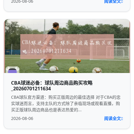
2026-08-06
阅读全文
CBA球迷必备：球队周边商品购买攻略
_20260701211634
CBA球队官方渠道：购买正版周边的最佳选择 对于CBA的忠
实球迷而言，支持主队的方式除了亲临现场或观看直播，购
买正版球队周边商品也是表达热爱的...
2026-08-06
阅读全文