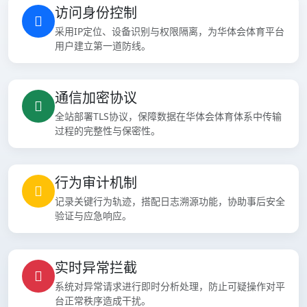
访问身份控制
采用IP定位、设备识别与权限隔离，为华体会体育平台
用户建立第一道防线。
通信加密协议
全站部署TLS协议，保障数据在华体会体育体系中传输
过程的完整性与保密性。
行为审计机制
记录关键行为轨迹，搭配日志溯源功能，协助事后安全
验证与应急响应。
实时异常拦截
系统对异常请求进行即时分析处理，防止可疑操作对平
台正常秩序造成干扰。